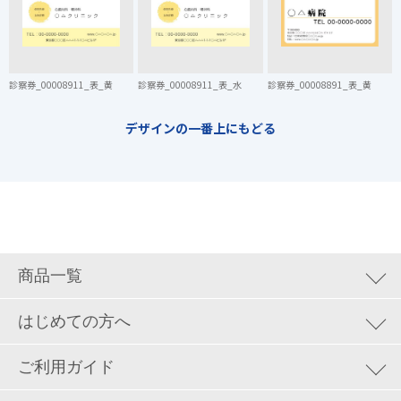
診察券_00008911_表_黄
診察券_00008911_表_水
診察券_00008891_表_黄
デザインの一番上にもどる
商品一覧
集客ツール
はじめての方へ
ロゴデザイン&地図制作
はじめての方へ
ご利用ガイド
お試しトライアル
カード