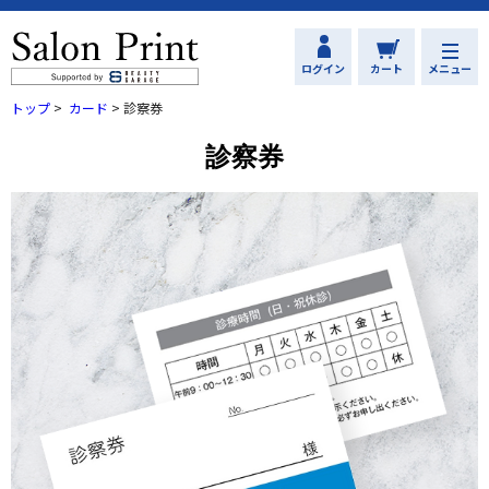
ログイン
カート
メニュー
トップ
>
カード
>
診察券
診察券