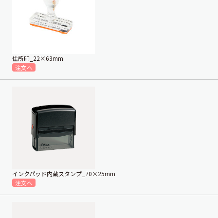
住所印_22×63mm
インクパッド内蔵スタンプ_70×25mm