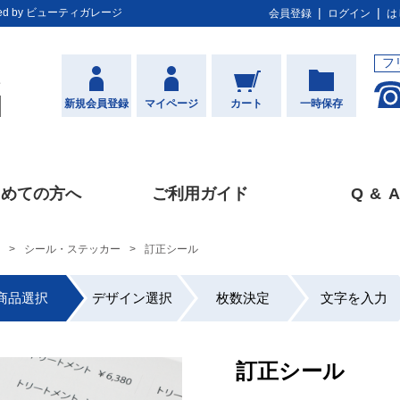
d by ビューティガレージ
会員登録
ログイン
は
フ
新規会員登録
マイページ
カート
一時保存
じめての方へ
ご利用ガイド
Q&
A
シール・ステッカー
訂正シール
商品選択
デザイン選択
枚数決定
文字を入力
訂正シール