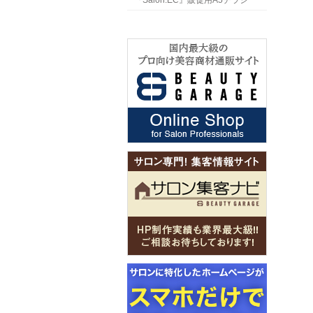
『Salon.EC』販促用A5チラシ