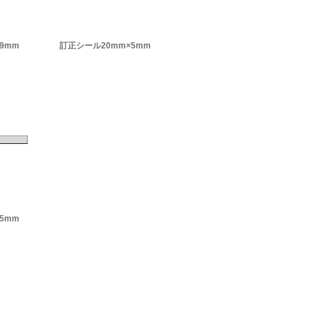
9mm
訂正シール20mm×5mm
5mm