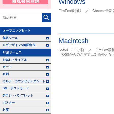
Windows
新規会員登録
FireFox最新版 ／ Chrome最新
オープニングセット
+ -
集客ツール
Macintosh
+ -
ロゴデザイン&地図制作
Safari 8.0 以降 ／ FireFo
印刷サービス
（OS9からのご注文は対応外とな
+ -
お試しトライアル
+ -
カード
+ -
名刺
+ -
カルテ・カウンセリングシート
+ -
DM・ポストカード
+ -
チラシ・パンフレット
+ -
ポスター
+ -
封筒