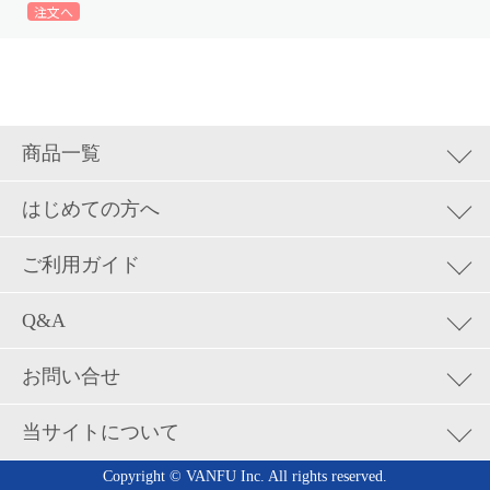
商品一覧
集客ツール
はじめての方へ
ロゴデザイン&地図制作
はじめての方へ
ご利用ガイド
お試しトライアル
カード
サロンプリントの使い方
Q&A
名刺
配送について
ご利用方法についてのご質問
カルテ・カウンセリングシート
お問い合せ
お支払いについて
注文内容の確認・変更などに関する質問
DM・ポストカード
返品・キャンセルについて
お問い合せ
当サイトについて
お支払いや領収書などに関する質問
チラシ・パンフレット
ID・パスワードを忘れた場合
発送・お届けに関してのご質問
ポスター
会社概要
Copyright © VANFU Inc. All rights reserved.
用紙について