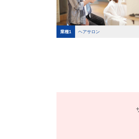
業種1
ヘアサロン