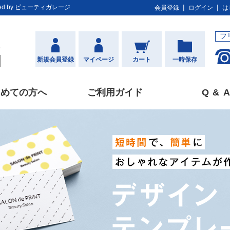
d by ビューティガレージ
会員登録
ログイン
は
フ
新規会員登録
マイページ
カート
一時保存
じめての方へ
ご利用ガイド
Q&
A