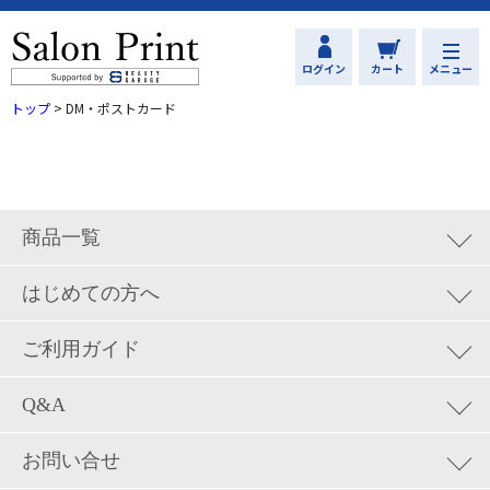
ログイン
カート
メニュー
トップ
>
DM・ポストカード
商品一覧
集客ツール
はじめての方へ
ロゴデザイン&地図制作
はじめての方へ
ご利用ガイド
お試しトライアル
カード
サロンプリントの使い方
Q&A
名刺
配送について
ご利用方法についてのご質問
カルテ・カウンセリングシート
お問い合せ
お支払いについて
注文内容の確認・変更などに関する質問
DM・ポストカード