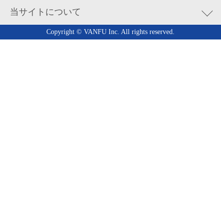
返品・キャンセルについて
お問い合せ
当サイトについて
お支払いや領収書などに関する質問
チラシ・パンフレット
ID・パスワードを忘れた場合
発送・お届けに関してのご質問
ポスター
会社概要
Copyright © VANFU Inc. All rights reserved.
用紙について
サービス内容についてのご質問
封筒
ご利用規約
入稿データに関してのご質問
シール・ステッカー
特定商取引法に基づく表記
作成アプリケーションについてのご質問
メニューブック
個人情報保護方針
その他
ノベルティ
推奨環境
スタンプ
ネームプレート
サインディスプレイ
ユニフォーム・イベントウェア
Salon.EC用販促アイテム