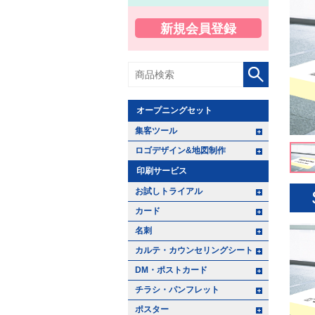
新規会員登録
オープニングセット
+ -
集客ツール
+ -
ロゴデザイン&地図制作
印刷サービス
+ -
お試しトライアル
+ -
カード
+ -
名刺
+ -
カルテ・カウンセリングシート
+ -
DM・ポストカード
+ -
チラシ・パンフレット
+ -
ポスター