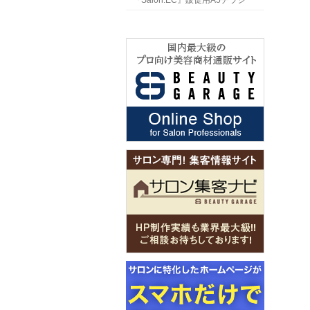
『Salon.EC』販促用A5チラシ