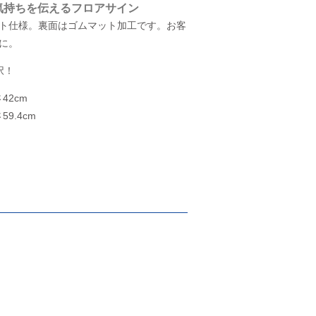
の気持ちを伝えるフロアサイン
ト仕様。裏面はゴムマット加工です。お客
に。
択！
42cm
59.4cm