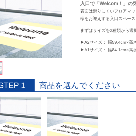
入口で「Welcom！」
表面は滑りにくいフロアマッ
様をお迎えする入口スペース
まずはサイズを2種類から選
▶A2サイズ： 幅59.4cm×高さ
▶A1サイズ： 幅84.1cm×高さ
STEP 1
商品を選んでください