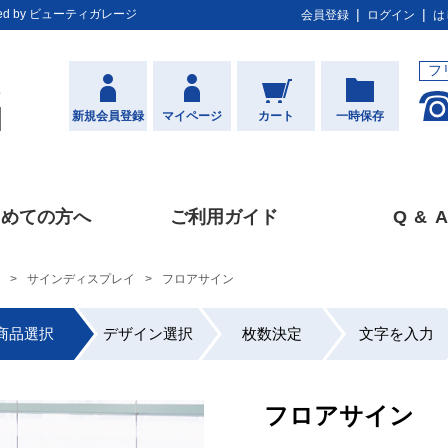
d by ビューティガレージ
会員登録
ログイン
は
フ
新規会員登録
マイページ
カート
一時保存
じめての方へ
ご利用ガイド
Q&
A
サインディスプレイ
フロアサイン
商品選択
デザイン選択
枚数決定
文字を入力
フロアサイン