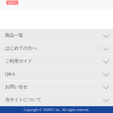
商品一覧
集客ツール
はじめての方へ
ロゴデザイン&地図制作
はじめての方へ
ご利用ガイド
お試しトライアル
カード
サロンプリントの使い方
Q&A
名刺
配送について
ご利用方法についてのご質問
カルテ・カウンセリングシート
お問い合せ
お支払いについて
注文内容の確認・変更などに関する質問
DM・ポストカード
返品・キャンセルについて
お問い合せ
当サイトについて
お支払いや領収書などに関する質問
チラシ・パンフレット
ID・パスワードを忘れた場合
発送・お届けに関してのご質問
ポスター
会社概要
Copyright © VANFU Inc. All rights reserved.
用紙について