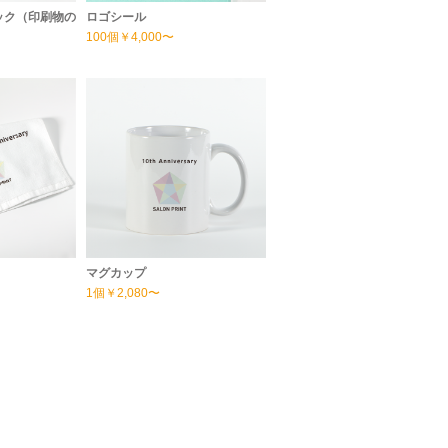
ック（印刷物の
ロゴシール
100個
￥4,000〜
マグカップ
1個
￥2,080〜