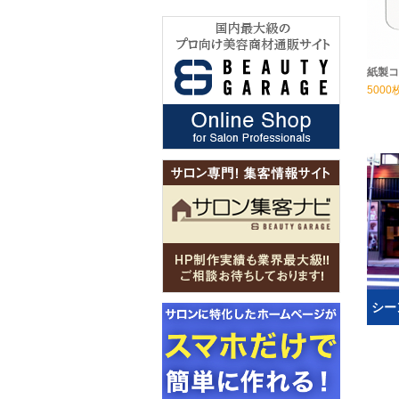
紙製コ
5000
シー