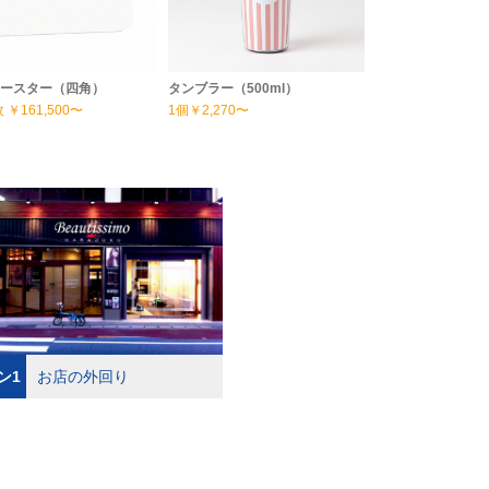
ースター（四角）
タンブラー（500ml）
枚
￥161,500〜
1個
￥2,270〜
ン1
お店の外回り