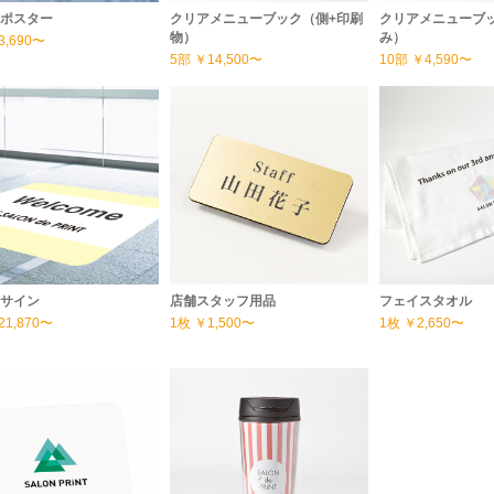
ポスター
クリアメニューブック（側+印刷
クリアメニューブ
物）
み）
3,690〜
5部
￥14,500〜
10部
￥4,590〜
サイン
店舗スタッフ用品
フェイスタオル
21,870〜
1枚
￥1,500〜
1枚
￥2,650〜