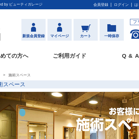
d by ビューティガレージ
会員登録
ログイン
は
フ
新規会員登録
マイページ
カート
一時保存
じめての方へ
ご利用ガイド
Q&
A
施術スペース
術スペース