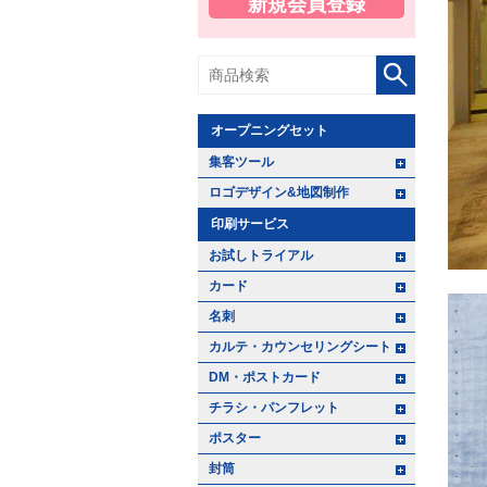
新規会員登録
オープニングセット
+ -
集客ツール
+ -
ロゴデザイン&地図制作
印刷サービス
+ -
お試しトライアル
+ -
カード
+ -
名刺
+ -
カルテ・カウンセリングシート
+ -
DM・ポストカード
+ -
チラシ・パンフレット
+ -
ポスター
+ -
封筒