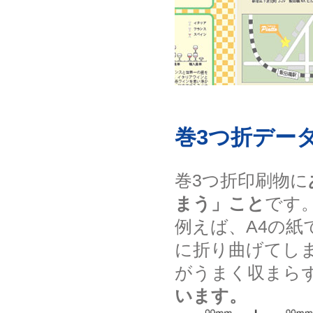
巻3つ折デー
巻3つ折印刷物に
まう」こと
です
例えば、A4の紙
に折り曲げてし
がうまく収まら
います。