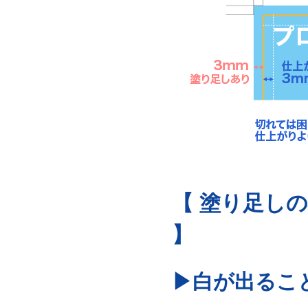
【 塗り足し
】
▶白が出るこ